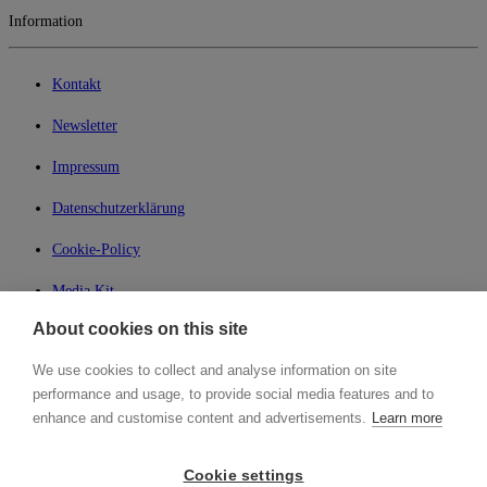
Information
Kontakt
Newsletter
Impressum
Datenschutzerklärung
Cookie-Policy
Media Kit
About cookies on this site
My Lean42
We use cookies to collect and analyse information on site
Member of
performance and usage, to provide social media features and to
enhance and customise content and advertisements.
Learn more
Cookie settings
Login