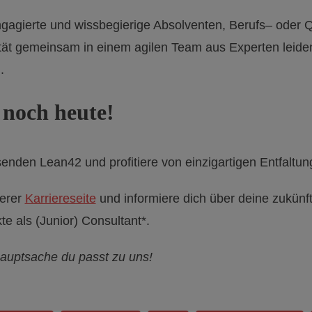
agierte und wissbegierige Absolventen, Berufs– oder Qu
ität gemeinsam in einem agilen Team aus Experten leiden
n.
 noch heute!
enden Lean42 und profitiere von einzigartigen Entfaltun
serer
Karriereseite
und informiere dich über deine zukünf
 als (Junior) Consultant*.
Hauptsache du passt zu uns!