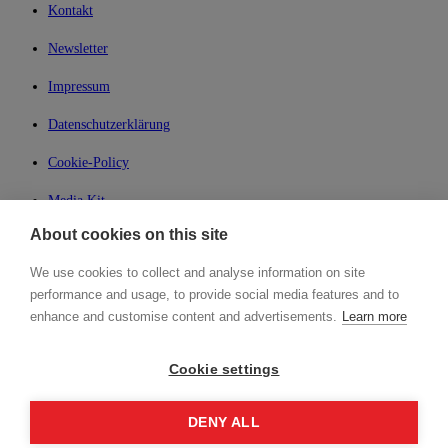
Kontakt
Newsletter
Impressum
Datenschutzerklärung
Cookie-Policy
Media Kit
About cookies on this site
My Lean42
We use cookies to collect and analyse information on site
Member of
performance and usage, to provide social media features and to
enhance and customise content and advertisements.
Learn more
Cookie settings
Login
DENY ALL