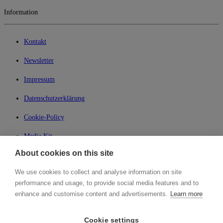
Information
Kontakt
Newsletter
Impressum
Datenschutzerklärung
Cookie-Policy
Media Kit
About cookies on this site
My Lean42
We use cookies to collect and analyse information on site
Member of
performance and usage, to provide social media features and to
enhance and customise content and advertisements.
Learn more
Cookie settings