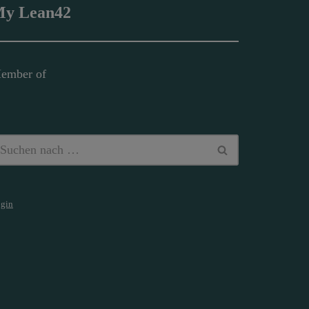
y Lean42
ember of
gin